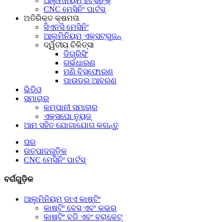
ଆଲୁମିନିୟମ୍ ହିଟ୍ସିଙ୍କ୍
CNC ମେସିନିଂ ପାର୍ଟସ୍
ଅତିରିକ୍ତ କ୍ଷମତା
ସିଏନସି ମେସିନିଂ
ଆଲୁମିନିୟମ୍ ଏକ୍ସଟ୍ରୁଜନ୍
ଦ୍ୱିତୀୟ ଚିକିତ୍ସା
ଡିଗ୍ରିସିଂ
ଗର୍ଭଧାରଣ
ମଣି ବିସ୍ଫୋରଣ
ପାଉଡର ଆବରଣ
ଭିଡିଓ
ସମାଚାର
କମ୍ପାନୀ ସମାଚାର
ଏକ୍ସପୋ ନ୍ୟୁଜ୍
ଆମ ସହିତ ଯୋଗାଯୋଗ କରନ୍ତୁ
ଘର
ଉତ୍ପାଦଗୁଡ଼ିକ
CNC ମେସିନିଂ ପାର୍ଟସ୍
ବର୍ଗଗୁଡ଼ିକ
ଆଲୁମିନିୟମ୍ ଡାଏ କାଷ୍ଟିଂ
କାଷ୍ଟିଂ ବେସ୍ ଏବଂ କଭର
କାଷ୍ଟିଂ ବଡି ଏବଂ ବ୍ରାକେଟ୍