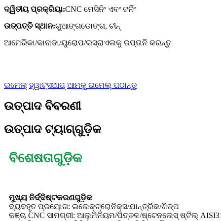
ଦ୍ୱିତୀୟ ପ୍ରକ୍ରିୟା:
CNC ମେସିନିଂ ଏବଂ ଟର୍ନିଂ
ଉତ୍ପତ୍ତି ସ୍ଥାନ:
ଗୁଆଙ୍ଗଡୋଙ୍ଗ, ଚୀନ୍
ଆମେରିକା/କାନାଡା/ୟୁରୋପ/ଇସ୍ରାଏଲକୁ ରପ୍ତାନି କରନ୍ତୁ
ଇମେଲ୍
ହ୍ୱାଟ୍ସଆପ୍
ଆମକୁ ଇମେଲ୍ ପଠାନ୍ତୁ
ଉତ୍ପାଦ ବିବରଣୀ
ଉତ୍ପାଦ ଟ୍ୟାଗ୍‌ଗୁଡ଼ିକ
ବିଶେଷତାଗୁଡ଼ିକ
ମୁଖ୍ୟ ନିର୍ଦ୍ଦିଷ୍ଟକରଣଗୁଡ଼ିକ
ବ୍ୟବହୃତ ପ୍ରୟୋଗ: ଇଲେକ୍ଟ୍ରୋନିକ୍ସ/ଯାନ୍ତ୍ରିକ/ଶିଳ୍ପ
କଞ୍ଚା CNC ସାମଗ୍ରୀ: ଆଲୁମିନିୟମ/ପିତ୍ତଳ/ଷ୍ଟେନଲେସ୍ ଷ୍ଟିଲ୍ AISI316