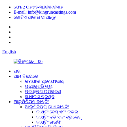
ଫୋନ୍: ୦୭୫୫-୩୬୬୫୨୬୩୭
E-mail: info@kingruncastings.com
ଗୋଟିଏ ଆକାର ପାଆନ୍ତୁ
English
ଘର
ଆମ ବିଷୟରେ
କମ୍ପାନୀ ପ୍ରୋଫାଇଲ୍
ଫ୍ୟାକ୍ଟ୍ରି ଭ୍ୟୁ
ପରୀକ୍ଷଣ ଉପକରଣ
ସାଧାରଣ ପ୍ରଶ୍ନ
ଆଲୁମିନିୟମ୍ କାଷ୍ଟିଂ
ଆଲୁମିନିୟମ୍ ଡାଏ କାଷ୍ଟିଂ
କାଷ୍ଟିଂ ବେସ୍ ଏବଂ କଭର
କାଷ୍ଟିଂ ବଡି ଏବଂ ବ୍ରାକେଟ୍
କାଷ୍ଟିଂ ହାଉସିଂ