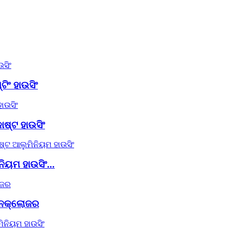
ିଂ ହାଉସିଂ
୍ଟ ହାଉସିଂ
ିୟମ ହାଉସିଂ...
 ଏନକ୍ଲୋଜର