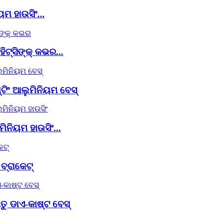
ମ ହାଉସିଂ...
ଟ୍‌ସିଙ୍କ୍ କଭର...
୍ଟିଂ ଆଲୁମିନିୟମ ବେସ୍
ିନିୟମ ହାଉସିଂ...
ବ୍ରାକେଟ୍
ତୁ ଡାଏ-କାଷ୍ଟ ବେସ୍