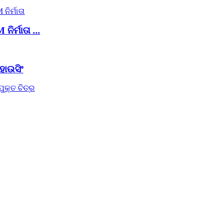
ର୍ମାତା ...
ହାଉସିଂ