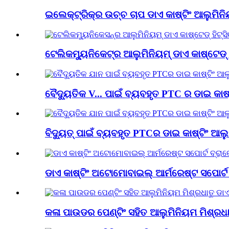
ଇଲେକ୍ଟ୍ରିକ୍‌ର ଉଚ୍ଚ ଚାପ ଡାଏ କାଷ୍ଟିଂ ଆଲୁମିନିୟ
ଟେଲିକମ୍ୟୁନିକେଟ୍‌ର ଆଲୁମିନିୟମ୍ ଡାଏ କାଷ୍ଟେଡ୍ ହି
ବୈଦ୍ୟୁତିକ V... ପାଇଁ ବ୍ୟବହୃତ PTC ର ଡାଇ କାଷ
ବିଦ୍ୟୁତ୍ ପାଇଁ ବ୍ୟବହୃତ PTCର ଡାଇ କାଷ୍ଟିଂ ଆଲୁମ
ଡାଏ କାଷ୍ଟିଂ ଅଟୋମୋବାଇଲ୍ ଆର୍ମରେଷ୍ଟ ସପୋର୍ଟ 
କଳା ପାଉଡର ପେଣ୍ଟିଂ ସହିତ ଆଲୁମିନିୟମ ମିଶ୍ରଧା