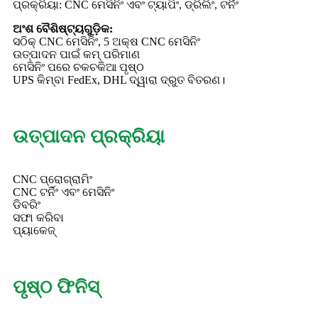
ପ୍ରକ୍ରିୟା: CNC ମେସିନିଂ ଏବଂ ଟ୍ୟାପିଂ, ଡ୍ରିଲିଂ, ଟର୍ନିଂ
ଅଂଶ ବୈଶିଷ୍ଟ୍ୟଗୁଡ଼ିକ:
ସଠିକ୍ CNC ମେସିନିଂ, 5 ଅକ୍ଷ CNC ମେସିନିଂ
ଉତ୍ପାଦନ ପାଇଁ କମ୍ ପରିମାଣ
ମେସିନିଂ ପରେ ଚକଚକିଆ ପୃଷ୍ଠ
UPS କିମ୍ବା FedEx, DHL ଦ୍ୱାରା ଦ୍ରୁତ ବିତରଣ।
ଉତ୍ପାଦନ ପ୍ରକ୍ରିୟା
CNC ପ୍ରୋଗ୍ରାମିଂ
CNC ଟର୍ନିଂ ଏବଂ ମେସିନିଂ
ଡିବରିଂ
ସଫା କରିବା
ପ୍ୟାକେଜ୍
ପୃଷ୍ଠ ଫିନିସ୍