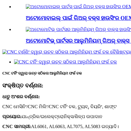
ଅଟୋମୋବାଇଲ୍ ପାଇଁ ଗିଅର୍ ବକ୍ସ ହାଉସିଂର OEM ନି
ଅଟୋମୋଟିଭ୍ ପାର୍ଟସର ଆଲୁମିନିୟମ୍ ଗିଅର୍ ବାକ୍ସ 
CNC ଟର୍ନିଂ ଦ୍ୱାରା ଉଚ୍ଚ ସଠିକତା ଆଲୁମିନିୟମ ଫର୍କ ଚକ
ସଂକ୍ଷିପ୍ତ ବର୍ଣ୍ଣନା:
ଧାତୁ ଅଂଶର ବର୍ଣ୍ଣନା:
CNC ମେସିନିଂ/CNC ମିଲିଂ/CNC ଟର୍ନିଂ ଚକ, ଟ୍ୟୁବ୍, ବିୟରିଂ, ଶାଫ୍ଟ
ପ୍ରୟୋଗ:
ଯାନ୍ତ୍ରିକ/ଇଲେକ୍ଟ୍ରୋନିକ୍ସ/ଶିଳ୍ପ ଉପାଦାନ
CNC ସାମଗ୍ରୀ:
AL6061, AL6063, AL7075, AL5083 ଇତ୍ୟାଦି।