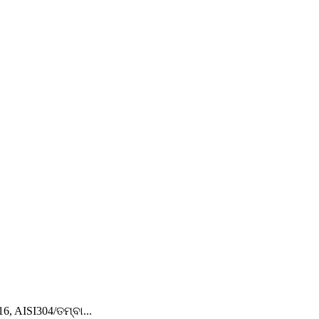
, AISI304/ତମ୍ବା...