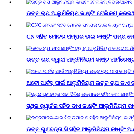
ଉଚ୍ଚ ଚାପ ଆଲୁମିନିୟମ କାଷ୍ଟିଂ ଟେଲିକମ୍ କଭର
CN ସହିତ ମୋଟର ପମ୍ପର ଡାଇ କାଷ୍ଟିଂ ପମ୍ପ ମୋଟ
ଉଚ୍ଚ ଚାପ ଦ୍ୱାରା ଆଲୁମିନିୟମ କାଷ୍ଟ ଆର୍ମରେଷ୍ଟ 
ଅଟୋ ପାର୍ଟସ୍ ପାଇଁ ଆଲୁମିନିୟମ ଉଚ୍ଚ ଚାପ ଡାଏ କା
ସ୍ଥିର କ୍ୱାର୍ଟର ସହିତ ଡାଏ କାଷ୍ଟିଂ ଆଲୁମିନିୟମ କା
ଉଚ୍ଚ ଗୁଣବତ୍ତା-ସି ସହିତ ଆଲୁମିନିୟମ କାଷ୍ଟିଂ ଆର୍