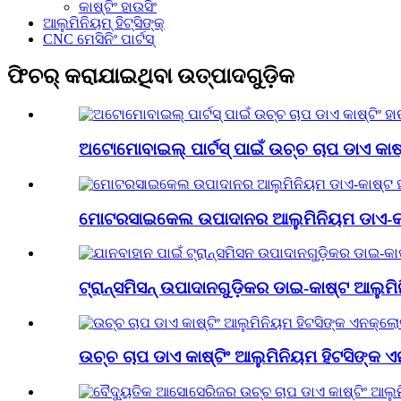
କାଷ୍ଟିଂ ହାଉସିଂ
ଆଲୁମିନିୟମ୍ ହିଟ୍ସିଙ୍କ୍
CNC ମେସିନିଂ ପାର୍ଟସ୍
ଫିଚର୍ କରାଯାଇଥିବା ଉତ୍ପାଦଗୁଡ଼ିକ
ଅଟୋମୋବାଇଲ୍ ପାର୍ଟସ୍ ପାଇଁ ଉଚ୍ଚ ଚାପ ଡାଏ କାଷ୍ଟ
ମୋଟରସାଇକେଲ ଉପାଦାନର ଆଲୁମିନିୟମ ଡାଏ-କାଷ
ଟ୍ରାନ୍ସମିସନ୍ ଉପାଦାନଗୁଡ଼ିକର ଡାଇ-କାଷ୍ଟ ଆଲୁମିନ
ଉଚ୍ଚ ଚାପ ଡାଏ କାଷ୍ଟିଂ ଆଲୁମିନିୟମ ହିଟସିଙ୍କ