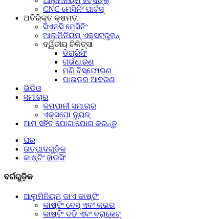
ଆଲୁମିନିୟମ୍ ହିଟ୍ସିଙ୍କ୍
CNC ମେସିନିଂ ପାର୍ଟସ୍
ଅତିରିକ୍ତ କ୍ଷମତା
ସିଏନସି ମେସିନିଂ
ଆଲୁମିନିୟମ୍ ଏକ୍ସଟ୍ରୁଜନ୍
ଦ୍ୱିତୀୟ ଚିକିତ୍ସା
ଡିଗ୍ରିସିଂ
ଗର୍ଭଧାରଣ
ମଣି ବିସ୍ଫୋରଣ
ପାଉଡର ଆବରଣ
ଭିଡିଓ
ସମାଚାର
କମ୍ପାନୀ ସମାଚାର
ଏକ୍ସପୋ ନ୍ୟୁଜ୍
ଆମ ସହିତ ଯୋଗାଯୋଗ କରନ୍ତୁ
ଘର
ଉତ୍ପାଦଗୁଡ଼ିକ
କାଷ୍ଟିଂ ହାଉସିଂ
ବର୍ଗଗୁଡ଼ିକ
ଆଲୁମିନିୟମ୍ ଡାଏ କାଷ୍ଟିଂ
କାଷ୍ଟିଂ ବେସ୍ ଏବଂ କଭର
କାଷ୍ଟିଂ ବଡି ଏବଂ ବ୍ରାକେଟ୍