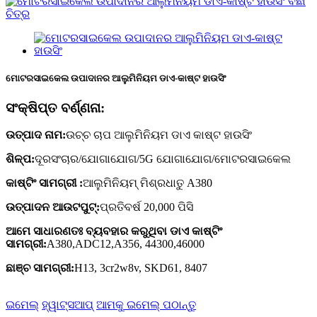
ମୋଟରସାଇକେଲ ଉପାଦାନର ଆଲୁମିନିୟମ ଡାଏ-କାଷ୍ଟ ହାଉସିଂ
ସଂକ୍ଷିପ୍ତ ବର୍ଣ୍ଣନା:
ଉତ୍ପାଦ ନାମ:
ଉଚ୍ଚ ଚାପ ଆଲୁମିନିୟମ ଡାଏ କାଷ୍ଟ ହାଉସିଂ
ଶିଳ୍ପ
:
ଦୂରସଂଚାର/ଯୋଗାଯୋଗ/5G ଯୋଗାଯୋଗ/ମୋଟରସାଇକେଲ
କାଷ୍ଟିଂ ସାମଗ୍ରୀ :
ଆଲୁମିନିୟମ୍ ମିଶ୍ରଧାତୁ A380
ଉତ୍ପାଦନ ଆଉଟପୁଟ୍:
ପ୍ରତିବର୍ଷ 20,000 ପିସି
ଆମେ ସାଧାରଣତଃ ବ୍ୟବହାର କରୁଥିବା ଡାଏ କାଷ୍ଟିଂ
ସାମଗ୍ରୀ:
A380,ADC12,A356, 44300,46000
ଛାଞ୍ଚ ସାମଗ୍ରୀ:
H13, 3cr2w8v, SKD61, 8407
ଇମେଲ୍
ହ୍ୱାଟ୍ସଆପ୍
ଆମକୁ ଇମେଲ୍ ପଠାନ୍ତୁ