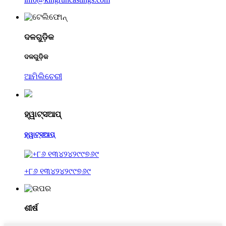
ଦଳଗୁଡ଼ିକ
ଦଳଗୁଡ଼ିକ
ଆମିଲିଚେରୀ
ହ୍ୱାଟ୍ସଆପ୍
ହ୍ୱାଟ୍ସଆପ୍
+୮୬ ୧୩୪୨୪୨୯୯୭୬୯
ଶୀର୍ଷ