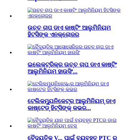
ଉଚ୍ଚ ଚାପ ଡାଏ କାଷ୍ଟିଂ ଆଲୁମିନିୟମ
ହିଟସିଙ୍କ ଏନକ୍ଲୋଜର
ଇଲେକ୍ଟ୍ରିକ୍‌ର ଉଚ୍ଚ ଚାପ ଡାଏ କାଷ୍ଟିଂ
ଆଲୁମିନିୟମ ହାଉସିଂ...
ଟେଲିକମ୍ୟୁନିକେଟ୍‌ର ଆଲୁମିନିୟମ୍ ଡାଏ
କାଷ୍ଟେଡ୍ ହିଟ୍‌ସିଙ୍କ୍ କଭର...
ବୈଦ୍ୟୁତିକ V... ପାଇଁ ବ୍ୟବହୃତ PTC ର