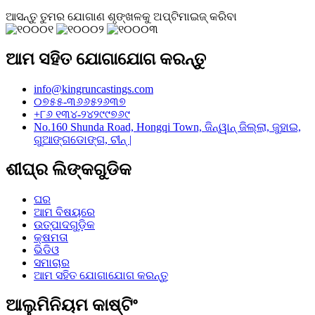
ଆସନ୍ତୁ ତୁମର ଯୋଗାଣ ଶୃଙ୍ଖଳକୁ ଅପ୍ଟିମାଇଜ୍ କରିବା
ଆମ ସହିତ ଯୋଗାଯୋଗ କରନ୍ତୁ
info@kingruncastings.com
୦୭୫୫-୩୬୬୫୨୬୩୭
+୮୬ ୧୩୪-୨୪୨୯୯୭୬୯
No.160 Shunda Road, Hongqi Town, ଜିନ୍ୱାନ୍ ଜିଲ୍ଲା, ଜୁହାଇ,
ଗୁଆଙ୍ଗଡୋଙ୍ଗ, ଚୀନ୍ |
ଶୀଘ୍ର ଲିଙ୍କଗୁଡିକ
ଘର
ଆମ ବିଷୟରେ
ଉତ୍ପାଦଗୁଡ଼ିକ
କ୍ଷମତା
ଭିଡିଓ
ସମାଚାର
ଆମ ସହିତ ଯୋଗାଯୋଗ କରନ୍ତୁ
ଆଲୁମିନିୟମ କାଷ୍ଟିଂ