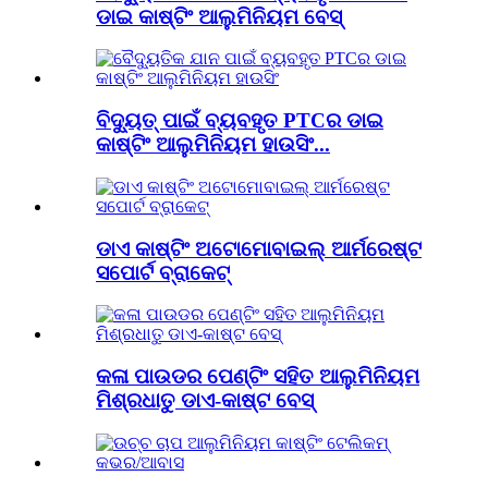
ଡାଇ କାଷ୍ଟିଂ ଆଲୁମିନିୟମ ବେସ୍
ବିଦ୍ୟୁତ୍ ପାଇଁ ବ୍ୟବହୃତ PTCର ଡାଇ
କାଷ୍ଟିଂ ଆଲୁମିନିୟମ ହାଉସିଂ...
ଡାଏ କାଷ୍ଟିଂ ଅଟୋମୋବାଇଲ୍ ଆର୍ମରେଷ୍ଟ
ସପୋର୍ଟ ବ୍ରାକେଟ୍
କଳା ପାଉଡର ପେଣ୍ଟିଂ ସହିତ ଆଲୁମିନିୟମ
ମିଶ୍ରଧାତୁ ଡାଏ-କାଷ୍ଟ ବେସ୍