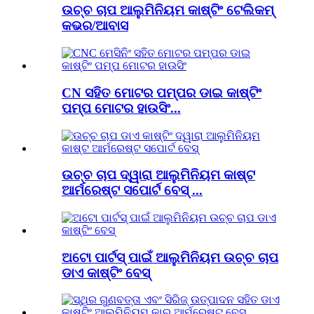
ଉଚ୍ଚ ଚାପ ଆଲୁମିନିୟମ କାଷ୍ଟିଂ ଟେଲିକମ୍
କଭର/ଆବାସ
CN ସହିତ ମୋଟର ପମ୍ପର ଡାଇ କାଷ୍ଟିଂ
ପମ୍ପ ମୋଟର ହାଉସିଂ...
ଉଚ୍ଚ ଚାପ ଦ୍ୱାରା ଆଲୁମିନିୟମ କାଷ୍ଟ
ଆର୍ମରେଷ୍ଟ ସପୋର୍ଟ ବେସ୍ ...
ଅଟୋ ପାର୍ଟସ୍ ପାଇଁ ଆଲୁମିନିୟମ ଉଚ୍ଚ ଚାପ
ଡାଏ କାଷ୍ଟିଂ ବେସ୍