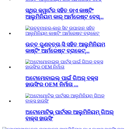
ସ୍ଥିର କ୍ୱାର୍ଟର ସହିତ ଡାଏ କାଷ୍ଟିଂ
ଆଲୁମିନିୟମ କାର୍ ଆର୍ମରେଷ୍ଟ ବେସ୍...
ଉଚ୍ଚ ଗୁଣବତ୍ତା-ସି ସହିତ ଆଲୁମିନିୟମ
କାଷ୍ଟିଂ ଆର୍ମରେଷ୍ଟ ବ୍ରାକେଟ୍...
ଅଟୋମୋବାଇଲ୍ ପାଇଁ ଗିଅର୍ ବକ୍ସ
ହାଉସିଂର OEM ନିର୍ମାତା ...
ଅଟୋମୋଟିଭ୍ ପାର୍ଟସର ଆଲୁମିନିୟମ୍ ଗିଅର୍
ବାକ୍ସ ହାଉସିଂ