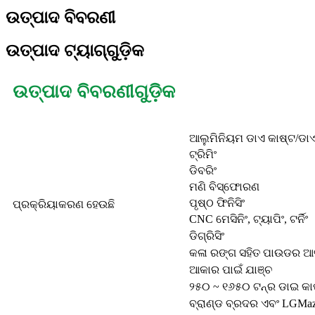
ଉତ୍ପାଦ ବିବରଣୀ
ଉତ୍ପାଦ ଟ୍ୟାଗ୍‌ଗୁଡ଼ିକ
ଉତ୍ପାଦ ବିବରଣୀଗୁଡ଼ିକ
ଆଲୁମିନିୟମ ଡାଏ କାଷ୍ଟ/ଡାଏ
ଟ୍ରିମିଂ
ଡିବରିଂ
ମଣି ବିସ୍ଫୋରଣ
ପୃଷ୍ଠ ଫିନିସିଂ
ପ୍ରକ୍ରିୟାକରଣ ହେଉଛି
CNC ମେସିନିଂ, ଟ୍ୟାପିଂ, ଟର୍ନିଂ
ଡିଗ୍ରିସିଂ
କଳା ରଙ୍ଗ ସହିତ ପାଉଡର 
ଆକାର ପାଇଁ ଯାଞ୍ଚ
୨୫୦ ~ ୧୬୫୦ ଟନ୍‌ର ଡାଇ କାଷ୍
ବ୍ରାଣ୍ଡ ବ୍ରଦର ଏବଂ LGMaz