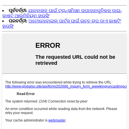
ପୂର୍ବବର୍ତ୍ତୀ:
ଯାନବାହାନ ପାଇଁ ଟ୍ରାନ୍ସମିସନ ଉପାଦାନଗୁଡ଼ିକର ଡାଇ-
କାଷ୍ଟ ଆଲୁମିନିୟମ ହାଉସିଂ
ପରବର୍ତ୍ତୀ:
ଅଟୋମୋବାଇଲ୍ ପାର୍ଟସ୍ ପାଇଁ ଉଚ୍ଚ ଚାପ ଡାଏ କାଷ୍ଟିଂ
ହାଉସିଂ