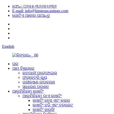
ଫୋନ୍: ୦୭୫୫-୩୬୬୫୨୬୩୭
E-mail: info@kingruncastings.com
ଗୋଟିଏ ଆକାର ପାଆନ୍ତୁ
English
ଘର
ଆମ ବିଷୟରେ
କମ୍ପାନୀ ପ୍ରୋଫାଇଲ୍
ଫ୍ୟାକ୍ଟ୍ରି ଭ୍ୟୁ
ପରୀକ୍ଷଣ ଉପକରଣ
ସାଧାରଣ ପ୍ରଶ୍ନ
ଆଲୁମିନିୟମ୍ କାଷ୍ଟିଂ
ଆଲୁମିନିୟମ୍ ଡାଏ କାଷ୍ଟିଂ
କାଷ୍ଟିଂ ବେସ୍ ଏବଂ କଭର
କାଷ୍ଟିଂ ବଡି ଏବଂ ବ୍ରାକେଟ୍
କାଷ୍ଟିଂ ହାଉସିଂ