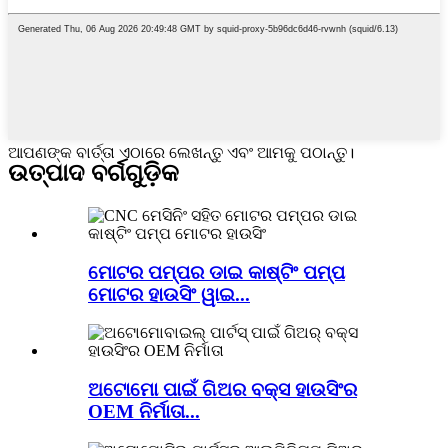
ଆପଣଙ୍କ ବାର୍ତ୍ତା ଏଠାରେ ଲେଖନ୍ତୁ ଏବଂ ଆମକୁ ପଠାନ୍ତୁ।
ଉତ୍ପାଦ ବର୍ଗଗୁଡ଼ିକ
ମୋଟର ପମ୍ପର ଡାଇ କାଷ୍ଟିଂ ପମ୍ପ
ମୋଟର ହାଉସିଂ ୱାଇ...
ଅଟୋମୋ ପାଇଁ ଗିଅର ବକ୍ସ ହାଉସିଂର
OEM ନିର୍ମାତା...