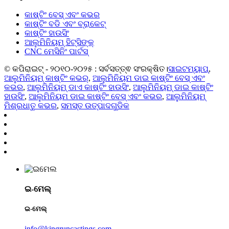
କାଷ୍ଟିଂ ବେସ୍ ଏବଂ କଭର
କାଷ୍ଟିଂ ବଡି ଏବଂ ବ୍ରାକେଟ୍
କାଷ୍ଟିଂ ହାଉସିଂ
ଆଲୁମିନିୟମ୍ ହିଟ୍ସିଙ୍କ୍
CNC ମେସିନିଂ ପାର୍ଟସ୍
© କପିରାଇଟ୍ - ୨୦୧୦-୨୦୨୫ : ସର୍ବସତ୍ତ୍ଵ ସଂରକ୍ଷିତ।
ସାଇଟମ୍ୟାପ୍
,
ଆଲୁମିନିୟମ୍ କାଷ୍ଟିଂ କଭର୍
,
ଆଲୁମିନିୟମ ଡାଇ କାଷ୍ଟିଂ ବେସ୍ ଏବଂ
କଭର
,
ଆଲୁମିନିୟମ୍ ଡାଏ କାଷ୍ଟିଂ ହାଉସିଂ
,
ଆଲୁମିନିୟମ୍ ଡାଇ କାଷ୍ଟିଂ
ହାଉସିଂ
,
ଆଲୁମିନିୟମ ଡାଇ କାଷ୍ଟିଂ ବେସ୍ ଏବଂ କଭର
,
ଆଲୁମିନିୟମ୍
ମିଶ୍ରଧାତୁ କଭର
,
ସମସ୍ତ ଉତ୍ପାଦଗୁଡିକ
ଇ-ମେଲ୍
ଇ-ମେଲ୍
info@kingruncastings.com