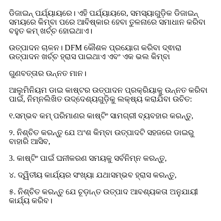
ଡିଜାଇନ୍ ପର୍ଯ୍ୟାୟରେ। ଏହି ପର୍ଯ୍ୟାୟରେ, ସମସ୍ୟାଗୁଡ଼ିକ ଡିଜାଇନ୍
ସମୟରେ କିମ୍ବା ପରେ ଆବିଷ୍କାର ହେବା ତୁଳନାରେ ସମାଧାନ କରିବା
ବହୁତ କମ୍ ଖର୍ଚ୍ଚ ହୋଇଥାଏ।
ଉତ୍ପାଦନ ଚାଳନ। DFM କୌଶଳ ପ୍ରୟୋଗ କରିବା ଦ୍ଵାରା
ଉତ୍ପାଦନ ଖର୍ଚ୍ଚ ହ୍ରାସ ପାଇଥାଏ ଏବଂ ଏକ ଭଲ କିମ୍ବା
ଗୁଣବତ୍ତାର ଉନ୍ନତ ମାନ।
ଆଲୁମିନିୟମ ଡାଇ କାଷ୍ଟର ଉତ୍ପାଦନ ପ୍ରକ୍ରିୟାକୁ ଉନ୍ନତ କରିବା
ପାଇଁ, ନିମ୍ନଲିଖିତ ଉଦ୍ଦେଶ୍ୟଗୁଡ଼ିକୁ ଲକ୍ଷ୍ୟ କରାଯିବା ଉଚିତ:
୧.ସମ୍ଭବ କମ୍ ପରିମାଣର କାଷ୍ଟିଂ ସାମଗ୍ରୀ ବ୍ୟବହାର କରନ୍ତୁ,
୨. ନିଶ୍ଚିତ କରନ୍ତୁ ଯେ ଅଂଶ କିମ୍ବା ଉତ୍ପାଦଟି ସହଜରେ ଡାଇରୁ
ବାହାରି ଆସିବ,
3. କାଷ୍ଟିଂ ପାଇଁ ଘନୀକରଣ ସମୟକୁ ସର୍ବନିମ୍ନ କରନ୍ତୁ,
୪. ଦ୍ୱିତୀୟ କାର୍ଯ୍ୟର ସଂଖ୍ୟା ଯଥାସମ୍ଭବ ହ୍ରାସ କରନ୍ତୁ,
୫. ନିଶ୍ଚିତ କରନ୍ତୁ ଯେ ଚୂଡ଼ାନ୍ତ ଉତ୍ପାଦ ଆବଶ୍ୟକତା ଅନୁଯାୟୀ
କାର୍ଯ୍ୟ କରିବ।