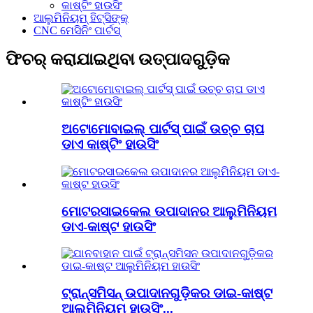
କାଷ୍ଟିଂ ହାଉସିଂ
ଆଲୁମିନିୟମ୍ ହିଟ୍ସିଙ୍କ୍
CNC ମେସିନିଂ ପାର୍ଟସ୍
ଫିଚର୍ କରାଯାଇଥିବା ଉତ୍ପାଦଗୁଡ଼ିକ
ଅଟୋମୋବାଇଲ୍ ପାର୍ଟସ୍ ପାଇଁ ଉଚ୍ଚ ଚାପ
ଡାଏ କାଷ୍ଟିଂ ହାଉସିଂ
ମୋଟରସାଇକେଲ ଉପାଦାନର ଆଲୁମିନିୟମ
ଡାଏ-କାଷ୍ଟ ହାଉସିଂ
ଟ୍ରାନ୍ସମିସନ୍ ଉପାଦାନଗୁଡ଼ିକର ଡାଇ-କାଷ୍ଟ
ଆଲୁମିନିୟମ ହାଉସିଂ...