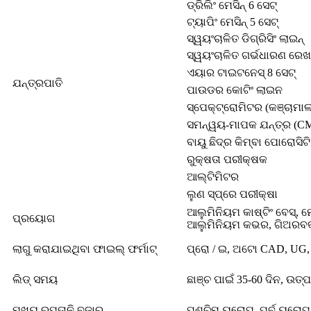
ଡ୍ରିଲିଂ ମେସିନ୍ 6 ସେଟ୍
ଟ୍ୟାପିଂ ମେସିନ୍ 5 ସେଟ୍
ସ୍ୱୟଂଚାଳିତ ଡିଗ୍ରିସିଂ ଲାଇନ୍
ସ୍ୱୟଂଚାଳିତ ଗର୍ଭଧାରଣ ରେଖ
ଏୟାର ଟାଇଟନେସ୍ 8 ସେଟ୍
ଯନ୍ତ୍ରପାତି
ପାଉଡର କୋଟିଂ ଲାଇନ
ସ୍ପେକ୍ଟ୍ରୋମିଟର (କଞ୍ଚାମା
ସମନ୍ୱୟ-ମାପକ ଯନ୍ତ୍ର (C
ବାୟୁ ଛିଦ୍ର କିମ୍ବା ପୋରୋସିଟ
ରୁକ୍ଷତା ପରୀକ୍ଷକ
ଆଲ୍ଟିମିଟର
ଲୁଣ ସ୍ପ୍ରେ ପରୀକ୍ଷା
ଆଲୁମିନିୟମ କାଷ୍ଟିଂ ବେସ୍, 
ପ୍ରୟୋଗ
ଆଲୁମିନିୟମ କଭର, ଗିଅରବକ୍ସ
ଲାଗୁ କରାଯାଇଥିବା ଫାଇଲ୍ ଫର୍ମାଟ୍
ପ୍ରୋ / ଇ, ଅଟୋ CAD, UG, କ
ଲିଡ୍ ସମୟ
ଛାଞ୍ଚ ପାଇଁ 35-60 ଦିନ, ଉତ୍
ମୁଖ୍ୟ ରପ୍ତାନି ବଜାର
ପଶ୍ଚିମ ୟୁରୋପ, ପୂର୍ବ ୟୁରୋ