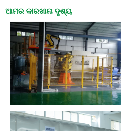
ଆମର କାରଖାନା ଦୃଶ୍ୟ