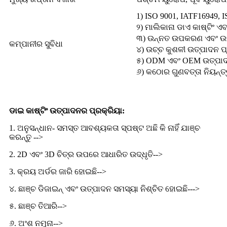
1) ISO 9001, IATF16949, I
୨) ମାଲିକାନା ଡାଏ କାଷ୍ଟିଂ ଏ
୩) ଉନ୍ନତ ଉପକରଣ ଏବଂ ଉତ
କମ୍ପାନୀର ସୁବିଧା
୪) ଉଚ୍ଚ କୁଶଳୀ ଉତ୍ପାଦନ ପ
୫) ODM ଏବଂ OEM ଉତ୍ପାଦ 
୬) କଠୋର ଗୁଣବତ୍ତା ନିୟନ୍ତ
ଡାଇ କାଷ୍ଟିଂ ଉତ୍ପାଦନର ପ୍ରକ୍ରିୟା:
1. ଅନୁସନ୍ଧାନ- ସମସ୍ତ ଆବଶ୍ୟକତା ସ୍ପଷ୍ଟ ଅଛି କି ନାହିଁ ଯାଞ୍ଚ
କରନ୍ତୁ -->
2. 2D ଏବଂ 3D ଚିତ୍ର ଉପରେ ଆଧାରିତ ଉଦ୍ଧୃତି-->
3. କ୍ରୟ ଅର୍ଡର ଜାରି ହୋଇଛି-->
୪. ଛାଞ୍ଚ ଡିଜାଇନ୍ ଏବଂ ଉତ୍ପାଦନ ସମସ୍ୟା ନିଶ୍ଚିତ ହୋଇଛି--->
୫. ଛାଞ୍ଚ ତିଆରି-->
୬. ଅଂଶ ନମୁନା-->