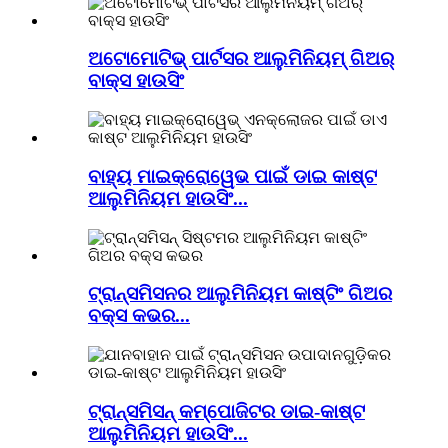
ଅଟୋମୋଟିଭ୍ ପାର୍ଟସର ଆଲୁମିନିୟମ୍ ଗିଅର୍
ବାକ୍ସ ହାଉସିଂ
ବାହ୍ୟ ମାଇକ୍ରୋୱେଭ ପାଇଁ ଡାଇ କାଷ୍ଟ
ଆଲୁମିନିୟମ ହାଉସିଂ...
ଟ୍ରାନ୍ସମିସନର ଆଲୁମିନିୟମ କାଷ୍ଟିଂ ଗିଅର
ବକ୍ସ କଭର...
ଟ୍ରାନ୍ସମିସନ୍ କମ୍ପୋଜିଟର ଡାଇ-କାଷ୍ଟ
ଆଲୁମିନିୟମ ହାଉସିଂ...