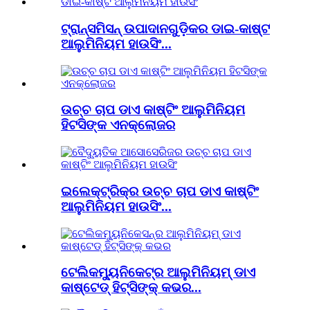
ଟ୍ରାନ୍ସମିସନ୍ ଉପାଦାନଗୁଡ଼ିକର ଡାଇ-କାଷ୍ଟ
ଆଲୁମିନିୟମ ହାଉସିଂ...
ଉଚ୍ଚ ଚାପ ଡାଏ କାଷ୍ଟିଂ ଆଲୁମିନିୟମ
ହିଟସିଙ୍କ ଏନକ୍ଲୋଜର
ଇଲେକ୍ଟ୍ରିକ୍‌ର ଉଚ୍ଚ ଚାପ ଡାଏ କାଷ୍ଟିଂ
ଆଲୁମିନିୟମ ହାଉସିଂ...
ଟେଲିକମ୍ୟୁନିକେଟ୍‌ର ଆଲୁମିନିୟମ୍ ଡାଏ
କାଷ୍ଟେଡ୍ ହିଟ୍‌ସିଙ୍କ୍ କଭର...