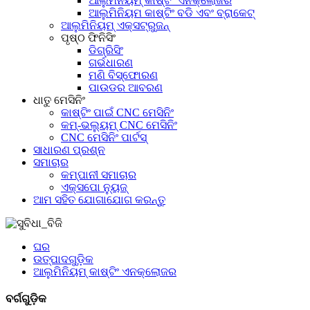
ଆଲୁମିନିୟମ୍ କାଷ୍ଟିଂ ଏନକ୍ଲୋଜର
ଆଲୁମିନିୟମ କାଷ୍ଟିଂ ବଡି ଏବଂ ବ୍ରାକେଟ୍
ଆଲୁମିନିୟମ୍ ଏକ୍ସଟ୍ରୁଜନ୍
ପୃଷ୍ଠ ଫିନିସିଂ
ଡିଗ୍ରିସିଂ
ଗର୍ଭଧାରଣ
ମଣି ବିସ୍ଫୋରଣ
ପାଉଡର ଆବରଣ
ଧାତୁ ମେସିନିଂ
କାଷ୍ଟିଂ ପାଇଁ CNC ମେସିନିଂ
କମ୍-ଭଲ୍ୟୁମ୍ CNC ମେସିନିଂ
CNC ମେସିନିଂ ପାର୍ଟସ୍
ସାଧାରଣ ପ୍ରଶ୍ନ
ସମାଚାର
କମ୍ପାନୀ ସମାଚାର
ଏକ୍ସପୋ ନ୍ୟୁଜ୍
ଆମ ସହିତ ଯୋଗାଯୋଗ କରନ୍ତୁ
ଘର
ଉତ୍ପାଦଗୁଡ଼ିକ
ଆଲୁମିନିୟମ୍ କାଷ୍ଟିଂ ଏନକ୍ଲୋଜର
ବର୍ଗଗୁଡ଼ିକ