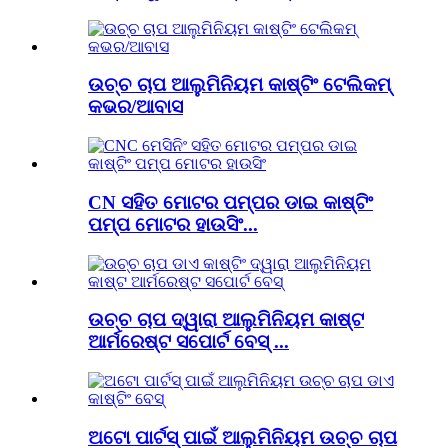
ଉଚ୍ଚ ଚାପ ଆଲୁମିନିୟମ କାଷ୍ଟିଂ ଟେଲିକମ୍
କଭର/ଆବାସ
CN ସହିତ ମୋଟର ପମ୍ପର ଡାଇ କାଷ୍ଟିଂ
ପମ୍ପ ମୋଟର ହାଉସିଂ...
ଉଚ୍ଚ ଚାପ ଦ୍ୱାରା ଆଲୁମିନିୟମ କାଷ୍ଟ
ଆର୍ମରେଷ୍ଟ ସପୋର୍ଟ ବେସ୍ ...
ଅଟୋ ପାର୍ଟସ୍ ପାଇଁ ଆଲୁମିନିୟମ ଉଚ୍ଚ ଚାପ