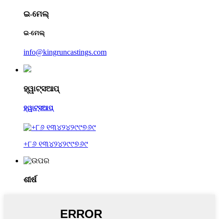
ଇ-ମେଲ୍
ଇ-ମେଲ୍
info@kingruncastings.com
ହ୍ୱାଟ୍ସଆପ୍
ହ୍ୱାଟ୍ସଆପ୍
+୮୬ ୧୩୪୨୪୨୯୯୭୬୯
ଶୀର୍ଷ