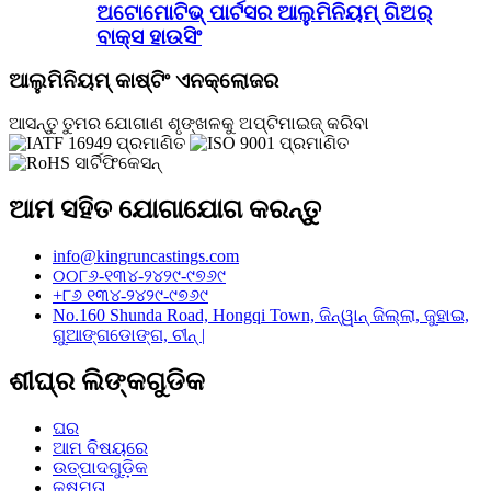
ଅଟୋମୋଟିଭ୍ ପାର୍ଟସର ଆଲୁମିନିୟମ୍ ଗିଅର୍
ବାକ୍ସ ହାଉସିଂ
ଆଲୁମିନିୟମ୍ କାଷ୍ଟିଂ ଏନକ୍ଲୋଜର
ଆସନ୍ତୁ ତୁମର ଯୋଗାଣ ଶୃଙ୍ଖଳକୁ ଅପ୍ଟିମାଇଜ୍ କରିବା
ଆମ ସହିତ ଯୋଗାଯୋଗ କରନ୍ତୁ
info@kingruncastings.com
୦୦୮୬-୧୩୪-୨୪୨୯-୯୭୬୯
+୮୬ ୧୩୪-୨୪୨୯-୯୭୬୯
No.160 Shunda Road, Hongqi Town, ଜିନ୍ୱାନ୍ ଜିଲ୍ଲା, ଜୁହାଇ,
ଗୁଆଙ୍ଗଡୋଙ୍ଗ, ଚୀନ୍ |
ଶୀଘ୍ର ଲିଙ୍କଗୁଡିକ
ଘର
ଆମ ବିଷୟରେ
ଉତ୍ପାଦଗୁଡ଼ିକ
କ୍ଷମତା