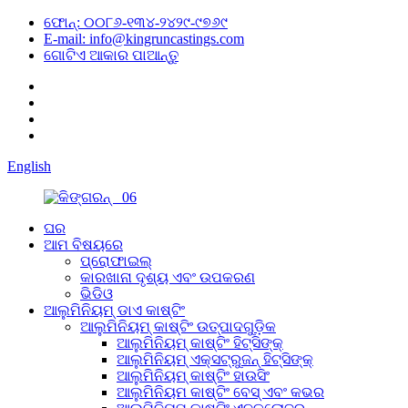
ଫୋନ୍: ୦୦୮୬-୧୩୪-୨୪୨୯-୯୭୬୯
E-mail: info@kingruncastings.com
ଗୋଟିଏ ଆକାର ପାଆନ୍ତୁ
English
ଘର
ଆମ ବିଷୟରେ
ପ୍ରୋଫାଇଲ୍
କାରଖାନା ଦୃଶ୍ୟ ଏବଂ ଉପକରଣ
ଭିଡିଓ
ଆଲୁମିନିୟମ୍ ଡାଏ କାଷ୍ଟିଂ
ଆଲୁମିନିୟମ୍ କାଷ୍ଟିଂ ଉତ୍ପାଦଗୁଡ଼ିକ
ଆଲୁମିନିୟମ୍ କାଷ୍ଟିଂ ହିଟ୍ସିଙ୍କ୍
ଆଲୁମିନିୟମ୍ ଏକ୍ସଟ୍ରୁଜନ୍ ହିଟ୍ସିଙ୍କ୍
ଆଲୁମିନିୟମ୍ କାଷ୍ଟିଂ ହାଉସିଂ
ଆଲୁମିନିୟମ କାଷ୍ଟିଂ ବେସ୍ ଏବଂ କଭର