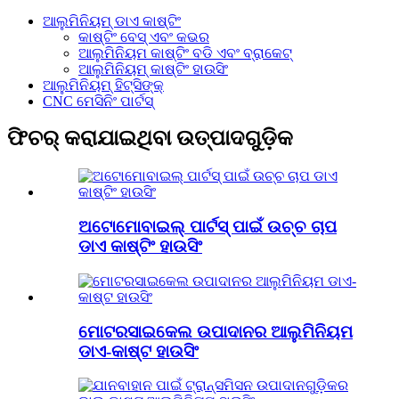
ଆଲୁମିନିୟମ୍ ଡାଏ କାଷ୍ଟିଂ
କାଷ୍ଟିଂ ବେସ୍ ଏବଂ କଭର
ଆଲୁମିନିୟମ କାଷ୍ଟିଂ ବଡି ଏବଂ ବ୍ରାକେଟ୍
ଆଲୁମିନିୟମ୍ କାଷ୍ଟିଂ ହାଉସିଂ
ଆଲୁମିନିୟମ୍ ହିଟ୍ସିଙ୍କ୍
CNC ମେସିନିଂ ପାର୍ଟସ୍
ଫିଚର୍ କରାଯାଇଥିବା ଉତ୍ପାଦଗୁଡ଼ିକ
ଅଟୋମୋବାଇଲ୍ ପାର୍ଟସ୍ ପାଇଁ ଉଚ୍ଚ ଚାପ
ଡାଏ କାଷ୍ଟିଂ ହାଉସିଂ
ମୋଟରସାଇକେଲ ଉପାଦାନର ଆଲୁମିନିୟମ
ଡାଏ-କାଷ୍ଟ ହାଉସିଂ