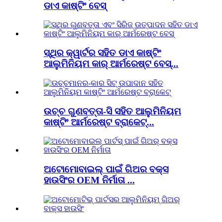
ଡାଏ କାଷ୍ଟିଂ ବେସ୍
ସ୍ଥିର କ୍ୱାର୍ଟର ସହିତ ଡାଏ କାଷ୍ଟିଂ
ଆଲୁମିନିୟମ କାର୍ ଆର୍ମରେଷ୍ଟ ବେସ୍...
ଉଚ୍ଚ ଗୁଣବତ୍ତା-ସି ସହିତ ଆଲୁମିନିୟମ
କାଷ୍ଟିଂ ଆର୍ମରେଷ୍ଟ ବ୍ରାକେଟ୍...
ଅଟୋମୋବାଇଲ୍ ପାଇଁ ଗିଅର ବକ୍ସ
ହାଉସିଂର OEM ନିର୍ମାତା ...