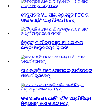
ବୈଦ୍ୟୁତିକ V... ପାଇଁ ବ୍ୟବହୃତ PTC ର
ଡାଇ କାଷ୍ଟିଂ ଆଲୁମିନିୟମ ବେସ୍
ବିଦ୍ୟୁତ୍ ପାଇଁ ବ୍ୟବହୃତ PTCର ଡାଇ
କାଷ୍ଟିଂ ଆଲୁମିନିୟମ ହାଉସିଂ...
ଡାଏ କାଷ୍ଟିଂ ଅଟୋମୋବାଇଲ୍ ଆର୍ମରେଷ୍ଟ
ସପୋର୍ଟ ବ୍ରାକେଟ୍
କଳା ପାଉଡର ପେଣ୍ଟିଂ ସହିତ ଆଲୁମିନିୟମ
ମିଶ୍ରଧାତୁ ଡାଏ-କାଷ୍ଟ ବେସ୍